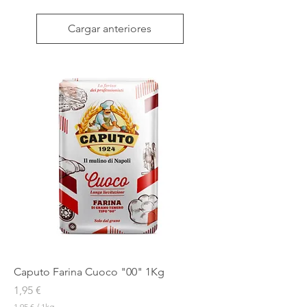
Cargar anteriores
Super
Caputo Farina Cuoco "00" 1Kg
Precio
1,95 €
1,95 €
/
1kg