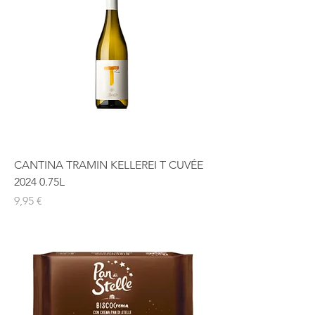
€
p
o
r
1
K
i
l
o
g
r
a
m
o
CANTINA TRAMIN KELLEREI T CUVÉE
s
2024 0.75L
Precio
9,95 €