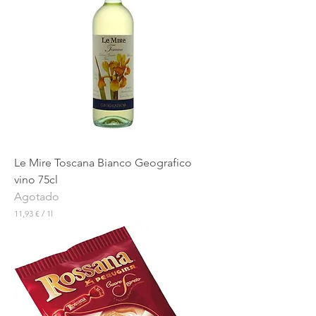
Le Mire Toscana Bianco Geografico
vino 75cl
Agotado
11,93 €
/
1l
1
1
,
9
3
€
p
o