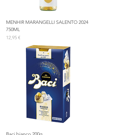
g
r
a
m
MENHIR MARANGELLI SALENTO 2024
o
s
750ML
Precio
12,95 €
Baci bianco 200g