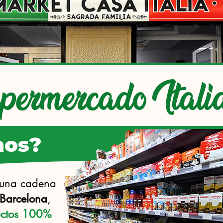
permercado
ermercado Itali
mos?
una cadena
Barcelona
,
uctos 100%