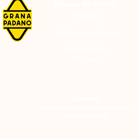
Enlaces de interés
Privacidad
Terminos y condiciones
Reclamaciones
Aviso legal
Contácto
contacto@marketcasaitalia.com
+34 610 86 37 68