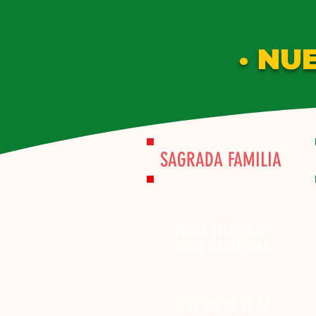
· NU
SAGRADA FAMILIA
PLAZA TETUAN 31-
08010 BARCELONA
+34 931 78 57 84