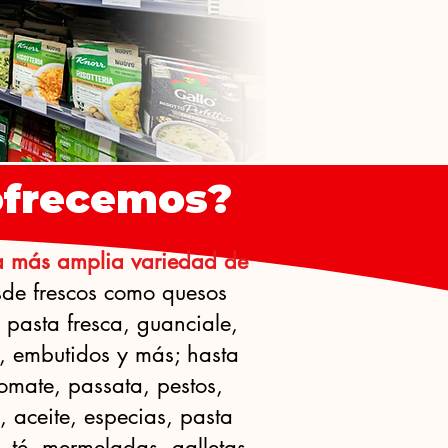
ofrecemos?
a más amplia variedad de
sde frescos como quesos
, pasta fresca, guanciale,
, embutidos y más; hasta
tomate, passata, pestos,
s, aceite, especias, pasta
, té, mermeladas, galletas,