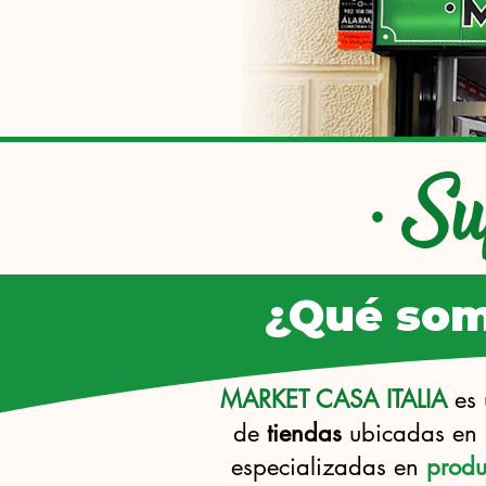
Su
·
Sup
¿Qué so
MARKET CASA ITALIA
es 
de
tiendas
ubicadas en
especializadas en
prod