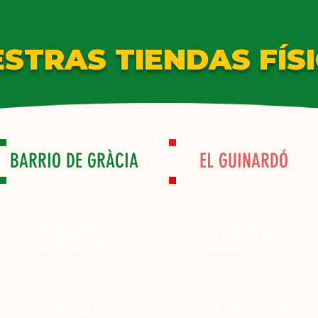
ESTRAS TIENDAS FÍSI
BARRIO DE GRÀCIA
EL GUINARDÓ
TRAVESSERA DE
PASSEIG DE
GRACIA 143 - 08012
MARAGALL 159
+34 930 21 01 24
+34 935 06 56 25