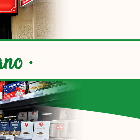
 Italiano
ano
·