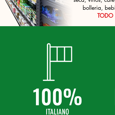
bolleria, be
TODO 
100%
ITALIANO