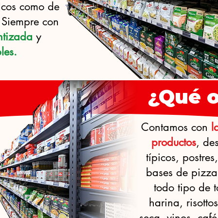
icos como de
 Siempre con
ntizada
y
les.
¿Qué 
Contamos con
l
productos
, de
típicos, postres
bases de pizza
todo tipo de 
harina, risotto
seca, vinos, café