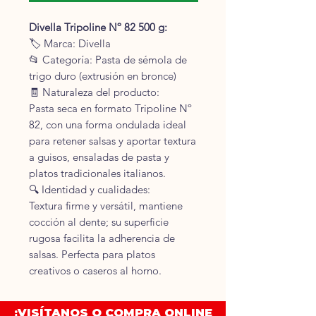
Divella Tripoline Nº 82 500 g:
🏷 Marca: Divella
📂 Categoría: Pasta de sémola de
trigo duro (extrusión en bronce)
🧾 Naturaleza del producto:
Pasta seca en formato Tripoline Nº
82, con una forma ondulada ideal
para retener salsas y aportar textura
a guisos, ensaladas de pasta y
platos tradicionales italianos.
🔍 Identidad y cualidades:
Textura firme y versátil, mantiene
cocción al dente; su superficie
rugosa facilita la adherencia de
salsas. Perfecta para platos
creativos o caseros al horno.
🧪 Ingredientes:
Sémola de trigo duro, agua.
¡VISÍTANOS O COMPRA ONLINE