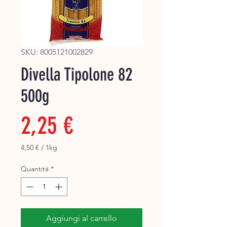
Super
SKU: 8005121002829
Divella Tipolone 82
500g
Prezzo
2,25 €
4,50 €
/
1kg
4,50 €
ogni
Quantità
*
1
Chilogrammo
Aggiungi al carrello