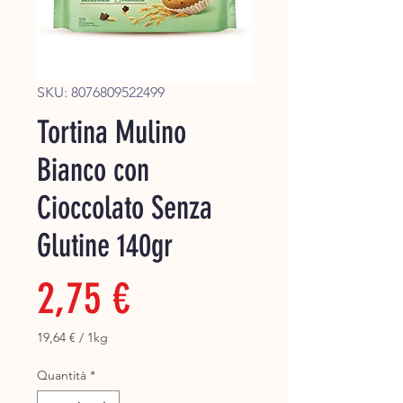
Super
SKU: 8076809522499
Tortina Mulino
Bianco con
Cioccolato Senza
Glutine 140gr
Prezzo
2,75 €
19,64 €
/
1kg
19,64 €
ogni
Quantità
*
1