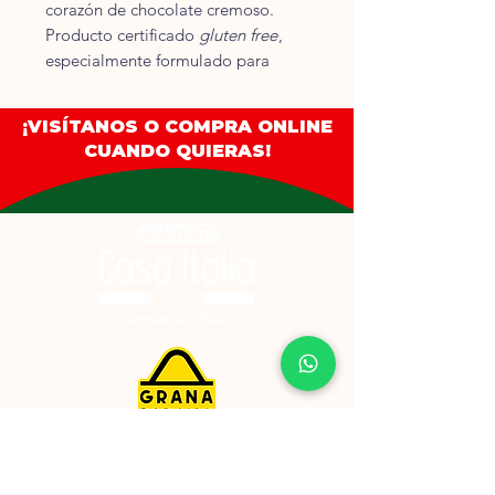
corazón de chocolate cremoso.
Producto certificado
gluten free
,
especialmente formulado para
celíacos o personas que siguen una
dieta sin gluten, sin renunciar al
¡VISÍTANOS O COMPRA ONLINE
sabor clásico de la repostería
CUANDO QUIERAS!
italiana.
🧪
Ingredientes:
Huevos frescos, azúcar, almidón de
maíz, harina de arroz, aceite de
girasol, cacao en polvo, crema de
chocolate (20 %: azúcar, pasta de
cacao, manteca de cacao, leche
desnatada en polvo), gasificantes
(carbonato ácido de sodio,
carbonato ácido de amonio),
aromas naturales, sal.
⚠️
Alérgenos:
Contiene huevo y leche. Puede
contener trazas de frutos de cáscara