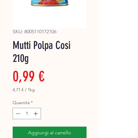
Super
SKU: 8005110172106
Mutti Polpa Cosi
210g
Prezzo
0,99 €
4,71 €
/
1kg
4,71 €
ogni
Quantità
*
1
Chilogrammo
Aggiungi al carrello