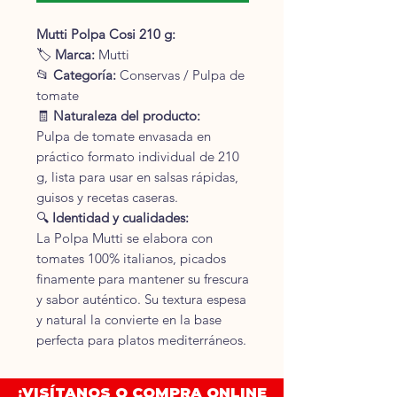
Mutti Polpa Cosi 210 g:
🏷
Marca:
Mutti
📂
Categoría:
Conservas / Pulpa de
tomate
🧾
Naturaleza del producto:
Pulpa de tomate envasada en
práctico formato individual de 210
g, lista para usar en salsas rápidas,
guisos y recetas caseras.
🔍
Identidad y cualidades:
La Polpa Mutti se elabora con
tomates 100% italianos, picados
finamente para mantener su frescura
y sabor auténtico. Su textura espesa
y natural la convierte en la base
perfecta para platos mediterráneos.
🧪
Ingredientes:
Tomates 100%.
¡VISÍTANOS O COMPRA ONLINE