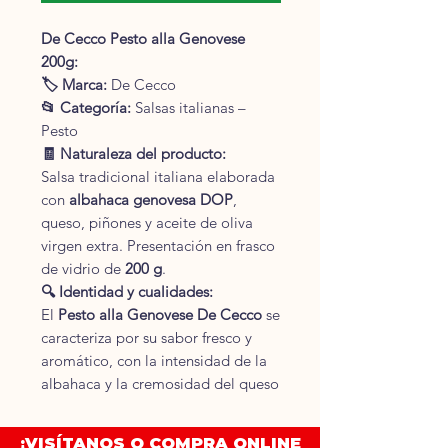
De Cecco Pesto alla Genovese
200g:
🏷 Marca:
De Cecco
📂 Categoría:
Salsas italianas –
Pesto
🧾 Naturaleza del producto:
Salsa tradicional italiana elaborada
con
albahaca genovesa DOP
,
queso, piñones y aceite de oliva
virgen extra. Presentación en frasco
de vidrio de
200 g
.
🔍 Identidad y cualidades:
El
Pesto alla Genovese De Cecco
se
caracteriza por su sabor fresco y
aromático, con la intensidad de la
albahaca y la cremosidad del queso
y piñones. Ideal para acompañar
pasta (especialmente trofie, trenette
¡VISÍTANOS O COMPRA ONLINE