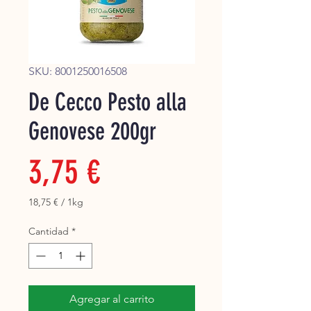
Super
SKU: 8001250016508
De Cecco Pesto alla
Genovese 200gr
Precio
3,75 €
18,75 €
/
1kg
18,75 €
por
Cantidad
*
1
Kilogramos
Agregar al carrito