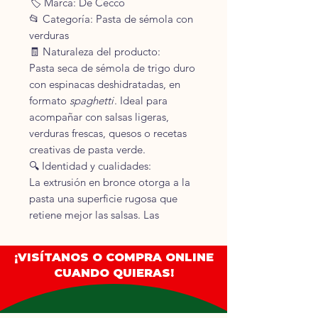
🏷 Marca: De Cecco
📂 Categoría: Pasta de sémola con
verduras
🧾 Naturaleza del producto:
Pasta seca de sémola de trigo duro
con espinacas deshidratadas, en
formato
spaghetti
. Ideal para
acompañar con salsas ligeras,
verduras frescas, quesos o recetas
creativas de pasta verde.
🔍 Identidad y cualidades:
La extrusión en bronce otorga a la
pasta una superficie rugosa que
retiene mejor las salsas. Las
espinacas le confieren un color
verde natural y un sabor delicado,
¡VISÍTANOS O COMPRA ONLINE
aportando variedad y un toque
CUANDO QUIERAS!
nutritivo.
🧪 Ingredientes:
Sémola de trigo duro, espinacas