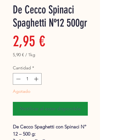
De Cecco Spinaci
Super
Spaghetti Nº12 500gr
Precio
2,95 €
5,90 €
/
1kg
5,90 €
por
Cantidad
*
1
Kilogramos
Agotado
Notificar al estar disponible
De Cecco Spaghetti con Spinaci Nº
12 – 500 g: