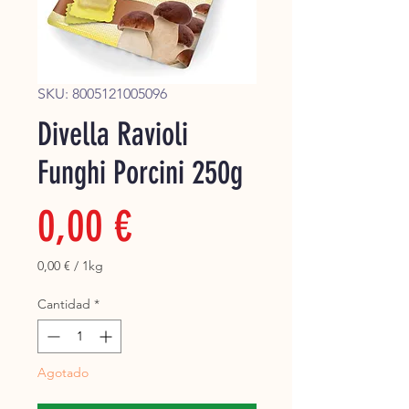
Super
SKU: 8005121005096
Divella Ravioli
Funghi Porcini 250g
Precio
0,00 €
0,00 €
/
1kg
0,00 €
por
Cantidad
*
1
Kilogramos
Agotado