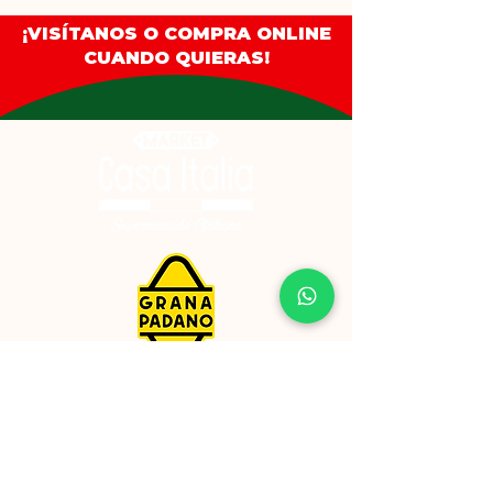
🧪 Ingredientes:
¡VISÍTANOS O COMPRA ONLINE
Pasta: sémola de trigo duro, harina
CUANDO QUIERAS!
de trigo blando, huevo (19 %),
agua.
Relleno: funghi porcini, ricotta, pan
rallado, cebolla, aceite de girasol,
sal, especias.
⚠️ Alérgenos:
Contiene gluten, huevo y leche.
Puede contener trazas de soja y
frutos de cáscara.
⚖️ Cantidad neta:
250 g.
📅 Duración:
Producto fresco, duración de 30
días desde la fecha de producción
Enlaces de interés
(ver envase).
Privacidad
🌍 Origen:
Terminos y condiciones
Italia.