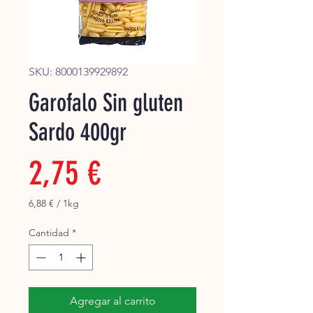
Super
SKU: 8000139929892
Garofalo Sin gluten
Sardo 400gr
Precio
2,75 €
6,88 €
/
1kg
6,88 €
por
Cantidad
*
1
Kilogramos
Agregar al carrito