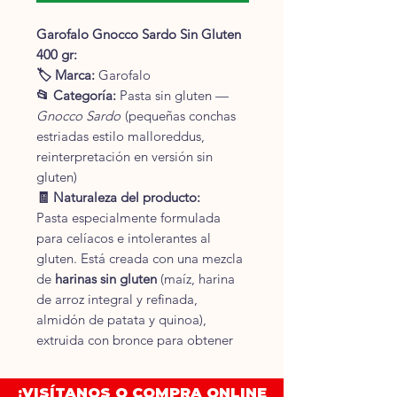
Garofalo Gnocco Sardo Sin Gluten
400 gr:
🏷 Marca:
Garofalo
📂 Categoría:
Pasta sin gluten —
Gnocco Sardo
(pequeñas conchas
estriadas estilo malloreddus,
reinterpretación en versión sin
gluten)
🧾 Naturaleza del producto:
Pasta especialmente formulada
para celíacos e intolerantes al
gluten. Está creada con una mezcla
de
harinas sin gluten
(maíz, harina
de arroz integral y refinada,
almidón de patata y quinoa),
extruida con bronce para obtener
una textura rugosa que atrapa los
condimentos eficazmente.
¡VISÍTANOS O COMPRA ONLINE