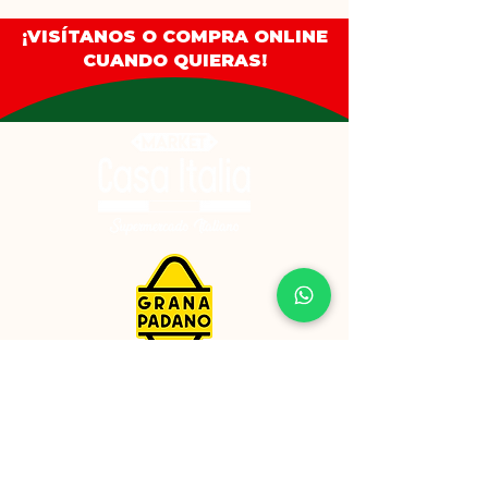
Harina integral de trigo (65 %),
¡VISÍTANOS O COMPRA ONLINE
copos de avena, azúcar de caña,
CUANDO QUIERAS!
aceite de girasol alto oleico, jarabe
de glucosa, harina de cebada
malteada, gasificantes (bicarbonato
de sodio, carbonato de amonio),
sal, aromas naturales.
⚠️ Alérgenos:
Contiene gluten. Puede contener
leche, soja, huevos y frutos de
cáscara.
⚖️ Cantidad neta:
230 g.
📅 Duración:
12 meses desde la fecha de
producción (indicado en el envase).
Enlaces de interés
🌍 Origen:
Privacidad
Italia.
Terminos y condiciones
🏭 Modo de fabricación: