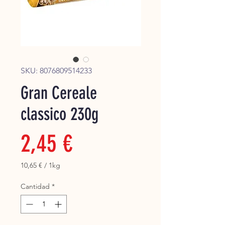
Super
SKU: 8076809514233
Gran Cereale
classico 230g
Precio
2,45 €
10,65 €
/
1kg
10,65 €
por
Cantidad
*
1
Kilogramos