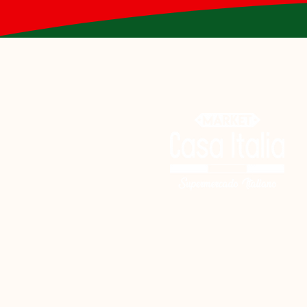
9–12 meses desde la fecha de pro
🌍 Origen:
Italia.
🏭 Modo de fabricación:
Masa simple a base de harina, az
tradicional italiana.
🍽 Información nutricional (por 10
Valor energético: 1850 kJ / 44
Grasas: 12 g
Saturadas: 2,0 g
Hidratos de carbono: 72 g
Azúcares: 22 g
Fibra alimentaria: 2,5 g
Proteínas: 7,0 g
Sal: 0,80 g
❄️ Conservación:
Conservar en lugar fresco y seco
calor.
♻️ Información sobre reciclaje: