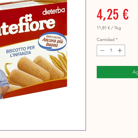
P
4,25 €
permercado
11,81 €
/
1kg
11,81 €
por
Cantidad
*
1
Kilogramos
Ag