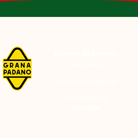
ducción (indicado en el envase).
úcar y huevos, horneada siguiendo receta
0 g):
Enlaces de interés
0 kcal
Privacidad
Terminos y condiciones
Reclamaciones
Aviso legal
, protegido de la humedad y fuentes de