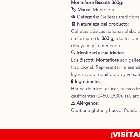
Montefiore Biscotti 360g:
🏷 Marca:
Montefiore
📂 Categoría:
Galletas tradicional
🧾 Naturaleza del producto:
Galletas clásicas italianas elabor
en formato de
360 g
, ideales pa
desayuno y la merienda.
🔍 Identidad y cualidades:
Los
Biscotti Montefiore
son gallet
tradicional. Representan la esenci
ligera, sabor equilibrado y versa
🧪 Ingredientes:
Harina de trigo, azúcar, huevos fr
gasificantes (E450, E500), sal, ar
⚠️ Alérgenos:
Contiene gluten y huevo. Puede co
cáscara.
⚖️ Cantidad neta:
360 g.
¡VISÍT
📅 Duración: