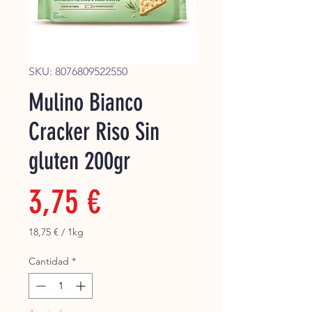
Super
SKU: 8076809522550
Mulino Bianco
Cracker Riso Sin
gluten 200gr
Precio
3,75 €
18,75 €
/
1kg
18,75 €
por
Cantidad
*
1
Kilogramos