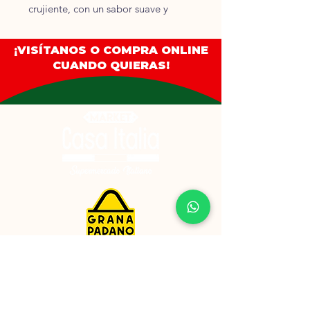
crujiente, con un sabor suave y
equilibrado, ideales como snack
salado o para acompañar comidas
¡VISÍTANOS O COMPRA ONLINE
ligeras.
CUANDO QUIERAS!
🧪
Ingredientes:
Harina de arroz (45 %), fécula de
patata, almidón de maíz, aceite de
girasol, azúcar, sal, gasificantes
(carbonato ácido de sodio,
carbonato ácido de amonio),
emulgente: lecitina de girasol.
⚠️
Alérgenos:
Puede contener trazas de leche,
huevo y frutos de cáscara.
⚖️
Cantidad neta:
200 g.
📅
Duración:
Indicado en el envase (aprox. 8–10
Enlaces de interés
meses desde la producción).
Privacidad