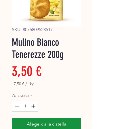
Super
SKU: 8076809523517
Mulino Bianco
Tenerezze 200g
Price
3,50 €
17,50 €
/
1kg
17,50 €
per
Quantitat
*
1
Kilogram
Afegeix a la cistella