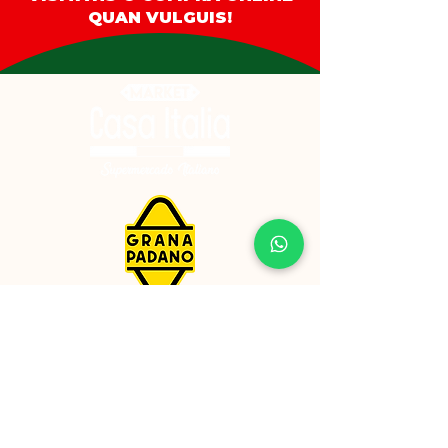
mantequilla, huevos frescos,
QUAN VULGUIS!
almidón de trigo, leche en polvo
desnatada, gasificantes (carbonatos
de amonio, carbonatos de sodio),
aromas naturales, sal.
[No verificado – fórmula basada en
etiqueta estándar].
⚠️
Alérgenos:
Contiene trigo, leche, mantequilla y
huevo. Puede contener trazas de
frutos de cáscara y soja.
⚖️
Cantidad neta:
200 g
📅
Duración:
[No verificado] (fecha de caducidad
Enllaços d'interès
indicada en el envase).
Privadesa
🌍
Origen:
Condicions d'enviament
i devolució
Italia.
🏭
Modo de fabricación:
Reclamacions
Producción industrial mediante