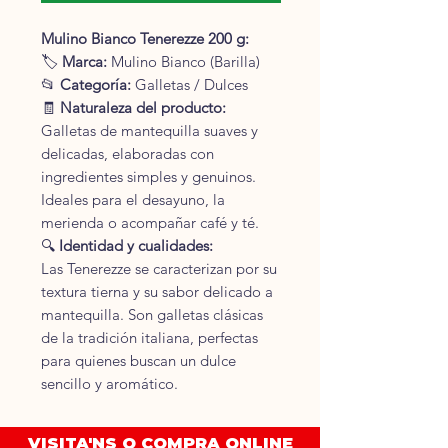
Mulino Bianco Tenerezze 200 g:
🏷
Marca:
Mulino Bianco (Barilla)
📂
Categoría:
Galletas / Dulces
🧾
Naturaleza del producto:
Galletas de mantequilla suaves y
delicadas, elaboradas con
ingredientes simples y genuinos.
Ideales para el desayuno, la
merienda o acompañar café y té.
🔍
Identidad y cualidades:
Las Tenerezze se caracterizan por su
textura tierna y su sabor delicado a
mantequilla. Son galletas clásicas
de la tradición italiana, perfectas
para quienes buscan un dulce
sencillo y aromático.
🧪
Ingredientes:
Harina de trigo, azúcar,
VISITA'NS O COMPRA ONLINE