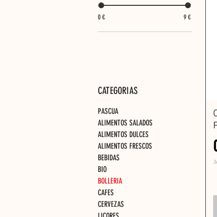
0 €
9 €
Su
CATEGORIAS
PASCUA
ALIMENTOS SALADOS
ALIMENTOS DULCES
ALIMENTOS FRESCOS
BEBIDAS
3
BIO
3
6
BOLLERIA
,
CAFES
6
7
CERVEZAS
LICORES
€