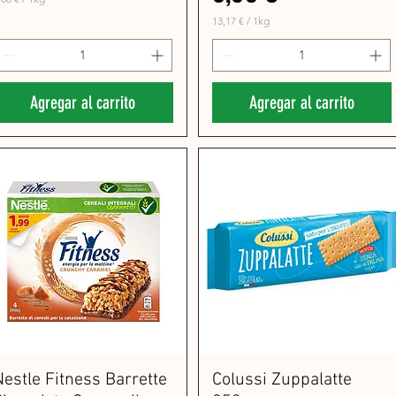
13,17 €
/
1kg
1
3
,
1
7
Agregar al carrito
Agregar al carrito
€
p
o
r
1
K
i
l
o
g
m
r
a
m
o
s
Nestle Fitness Barrette
Colussi Zuppalatte