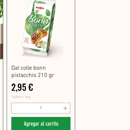
 Italiano
Dal colle bonn
pistacchio 210 gr
Precio
2,95 €
14,05 €
/
1kg
1
4
,
0
5
Agregar al carrito
€