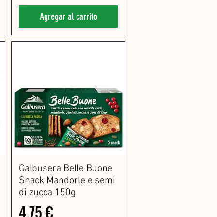
3
5
Agregar al carrito
€
p
o
r
1
K
i
l
o
g
r
a
m
o
s
Galbusera Belle Buone
Snack Mandorle e semi
di zucca 150g
Precio
4,75 €