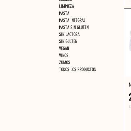
p
LIMPIEZA
o
PASTA
r
1
PASTA INTEGRAL
K
PASTA SIN GLUTEN
i
l
SIN LACTOSA
o
SIN GLUTEN
g
r
VEGAN
a
VINOS
o
ZUMOS
s
TODOS LOS PRODUCTOS
1
1
3
,
1
0